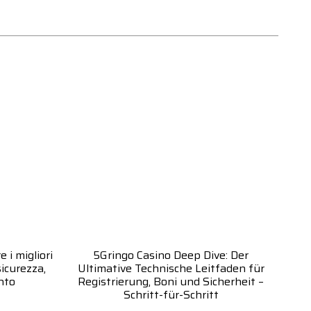
 i migliori
5Gringo Casino Deep Dive: Der
Jok
icurezza,
Ultimative Technische Leitfaden für
onto
Registrierung, Boni und Sicherheit –
Sec
Schritt-für-Schritt