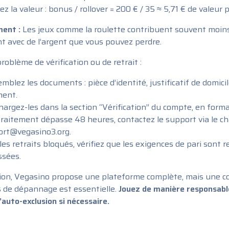
ez la valeur : bonus / rollover = 200 € / 35 ≈ 5,71 € de valeur
ent :
Les jeux comme la roulette contribuent souvent moins 
 avec de l’argent que vous pouvez perdre.
roblème de vérification ou de retrait :
mblez les documents : pièce d’identité, justificatif de domici
ment.
hargez-les dans la section “Vérification” du compte, en form
 traitement dépasse 48 heures, contactez le support via le ch
rt@vegasino3.org.
les retraits bloqués, vérifiez que les exigences de pari sont r
sées.
ion, Vegasino propose une plateforme complète, mais une
 de dépannage est essentielle.
Jouez de manière responsable 
d’auto-exclusion si nécessaire.