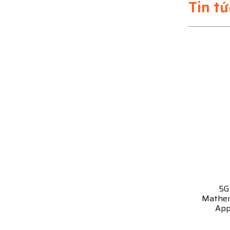
Tin tứ
ne:
Le mec concerne dans Termes
5G
e e
conseilles Street Jeu, et de tous les
Mathem
S
occupants d’heureux territoire sauf
App
que endroits