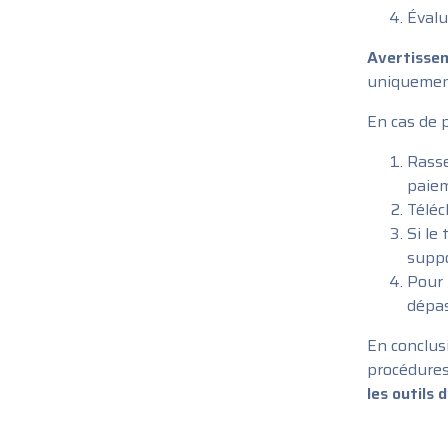
Évalu
Avertissem
uniquement
En cas de p
Rasse
paie
Téléc
Si le
suppo
Pour 
dépas
En conclus
procédures
les outils 