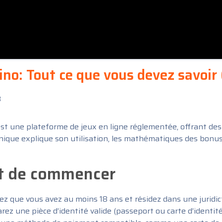
no: Tout ce que vous devez savoir
8
st une plateforme de jeux en ligne réglementée, offrant des 
nique explique son utilisation, les mathématiques des bonu
t de commencer
iez que vous avez au moins 18 ans et résidez dans une juridic
rez une pièce d’identité valide (passeport ou carte d’identité