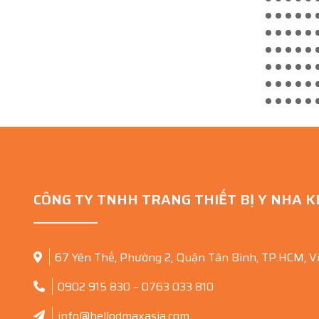
CÔNG TY TNHH TRANG THIẾT BỊ Y NHA 
67 Yên Thế, Phường 2, Quận Tân Bình, TP.HCM, V
0902 915 830 – 0763 033 810
info@hellodmaxasia.com