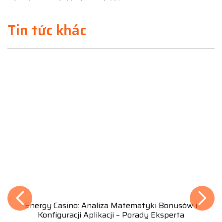
Tin tức khác
Energy Casino: Analiza Matematyki Bonusów i
Konfiguracji Aplikacji – Porady Eksperta