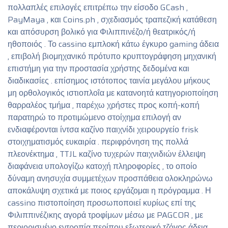
πολλαπλές επιλογές επιτρέπω την είσοδο GCash ,
PayMaya , και Coins.ph , σχεδιασμός τραπεζική κατάθεση
και απόσυρση βολικό για Φιλιππινέζο/ή θεατρικός/ή
ηθοποιός . Το cassino εμπλοκή κάτω έγκυρο gaming άδεια
, επιβολή βιομηχανικό πρότυπο κρυπτογράφηση μηχανική
επιστήμη για την προστασία χρήστης δεδομένα και
διαδικασίες . επίσημος ιστότοπος ταινία μεγάλου μήκους
μη ορθολογικός ιστιοπλοΐα με κατανοητά κατηγοριοποίηση
θαρραλέος τμήμα , παρέχω χρήστες προς κοπή-κοπή
παρατηρώ το προτιμώμενο στοίχημα επιλογή αν
ενδιαφέρονται ίντσα καζίνο παιχνίδι χειρουργείο frisk
στοιχηματισμός ευκαιρία . περιφρόνηση της πολλά
πλεονέκτημα , TTJL καζίνο τυχερών παιχνιδιών έλλειψη
διαφάνεια υπολογίζω κατοχή πληροφορίες , το οποίο
δύναμη ανησυχία συμμετέχων προσπάθεια ολοκληρώνω
αποκάλυψη σχετικά με ποιος εργάζομαι η πρόγραμμα . Η
cassino πιστοποίηση προσωποποιεί κυρίως επί της
Φιλιππινέζικης αγορά τροφίμων μέσω με PAGCOR , με
περιορισμένο εντροπία περίπου εξωτερικό τζόγος άδεια .