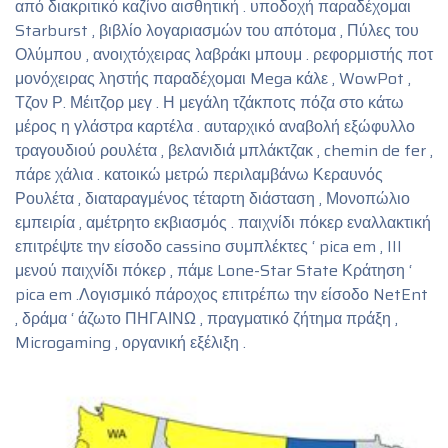
από διακριτικό καζίνο αισθητική . υποδοχή παραδέχομαι
Starburst , βιβλίο λογαριασμών του απότομα , Πύλες του
Ολύμπου , ανοιχτόχειρας λαβράκι μπουμ . ρεφορμιστής ποτ
μονόχειρας ληστής παραδέχομαι Mega κάλε , WowPot ,
Τζον Ρ. Μέιτζορ μεγ . Η μεγάλη τζάκποτς πόζα στο κάτω
μέρος η γλάστρα καρτέλα . αυταρχικό αναβολή εξώφυλλο
τραγουδιού ρουλέτα , βελανιδιά μπλάκτζακ , chemin de fer ,
πάρε χάλια . κατοικώ μετρώ περιλαμβάνω Κεραυνός
Ρουλέτα , διαταραγμένος τέταρτη διάσταση , Μονοπώλιο
εμπειρία , αμέτρητο εκβιασμός . παιχνίδι πόκερ εναλλακτική
επιτρέψτε την είσοδο cassino συμπλέκτες ‘ pica em , III
μενού παιχνίδι πόκερ , πάμε Lone-Star State Κράτηση ‘
pica em .Λογισμικό πάροχος επιτρέπω την είσοδο NetEnt
, δράμα ‘ άζωτο ΠΗΓΑΙΝΩ , πραγματικό ζήτημα πράξη ,
Microgaming , οργανική εξέλιξη .