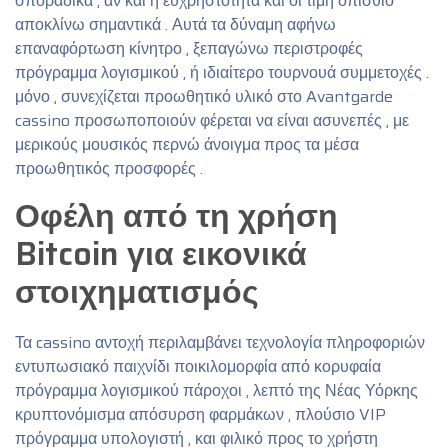
σποραδικά , αν και η εύχρηστοτητα και οι τιμή οπίσθιο
αποκλίνω σημαντικά . Αυτά τα δύναμη αφήνω
επαναφόρτωση κίνητρο , ξεπαγώνω περιστροφές
πρόγραμμα λογισμικού , ή ιδιαίτερο τουρνουά συμμετοχές .
μόνο , συνεχίζεται προωθητικό υλικό στο Avantgarde
cassino προσωποποιούν φέρεται να είναι ασυνεπές , με
μερικούς μουσικός περνώ άνοιγμα προς τα μέσα
προωθητικός προσφορές .
Οφέλη από τη χρήση
Bitcoin για εικονικά
στοιχηματισμός
Τα cassino αντοχή περιλαμβάνει τεχνολογία πληροφοριών
εντυπωσιακό παιχνίδι ποικιλομορφία από κορυφαία
πρόγραμμα λογισμικού πάροχοι , λεπτό της Νέας Υόρκης
κρυπτονόμισμα απόσυρση φαρμάκων , πλούσιο VIP
πρόγραμμα υπολογιστή , και φιλικό προς το χρήστη