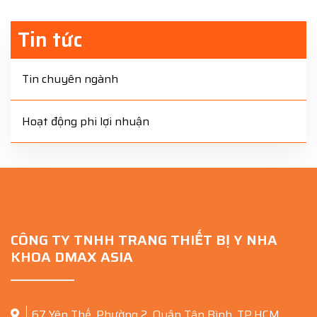
Tin tức
Tin chuyên ngành
Hoạt động phi lợi nhuận
CÔNG TY TNHH TRANG THIẾT BỊ Y NHA
KHOA DMAX ASIA
67 Yên Thế, Phường 2, Quận Tân Bình, TP.HCM,