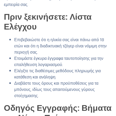
εμπειρία σας.
Πριν ξεκινήσετε: Λίστα
Ελέγχου
Επιβεβαιώστε ότι η ηλικία σας είναι πάνω από 18
ετών και ότι η διαδικτυακή τζόγερ είναι νόμιμη στην
περιοχή σας.
Ετοιμάστε έγκυρα έγγραφα ταυτοποίησης για την
επαλήθευση λογαριασμού.
Ελέγξτε τις διαθέσιμες μεθόδους πληρωμής για
κατάθεση και ανάληψη.
Διαβάστε τους όρους και προϋποθέσεις για τα
μπόνους, ιδίως τους απαιτούμενους γύρους
στοίχημασης.
Οδηγός Εγγραφής: Βήματα