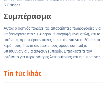
5 Gringos.
Συμπέρασμα
Αυτός ο οδηγός παρέχει τις απαραίτητες πληροφορίες για
να ξεκινήσετε στο 5 Gringos. Η εγγραφή είναι απλή, και τα
μπόνους προσφέρουν καλές ευκαιρίες για να αυξήσετε τα
κέρδη σας. Πάντα διαβάστε τους όρους και παίξτε
υπεύθυνα για μια ασφαλή εμπειρία. Επισκεφτείτε τον
ιστότοπο για περισσότερες λεπτομέρειες και ενημερώσεις.
Tin tức khác