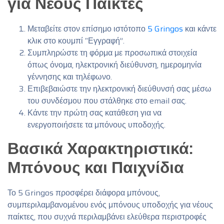
για Νέους Παίκτες
Μεταβείτε στον επίσημο ιστότοπο
5 Gringos
και κάντε
κλικ στο κουμπί “Εγγραφή”.
Συμπληρώστε τη φόρμα με προσωπικά στοιχεία
όπως όνομα, ηλεκτρονική διεύθυνση, ημερομηνία
γέννησης και τηλέφωνο.
Επιβεβαιώστε την ηλεκτρονική διεύθυνσή σας μέσω
του συνδέσμου που στάλθηκε στο email σας.
Κάντε την πρώτη σας κατάθεση για να
ενεργοποιήσετε τα μπόνους υποδοχής.
Βασικά Χαρακτηριστικά:
Μπόνους και Παιχνίδια
Το 5 Gringos προσφέρει διάφορα μπόνους,
συμπεριλαμβανομένου ενός μπόνους υποδοχής για νέους
παίκτες, που συχνά περιλαμβάνει ελεύθερα περιστροφές