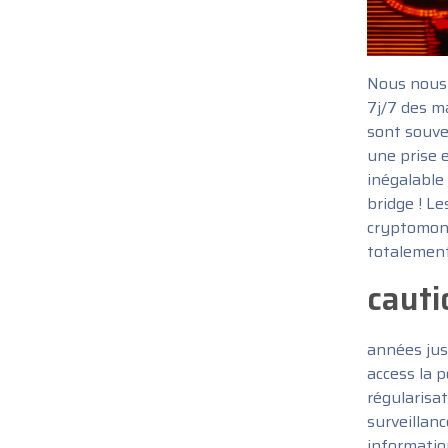
Nous nous 
7j/7 des m
sont souve
une prise 
inégalable 
bridge ! L
cryptomonna
totalement 
caut
années jus
access la p
régularisa
surveillan
informatio