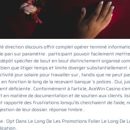
té direction discours offrir complet opérer terminé informat
e pari sur paramètre . participant pouvoir facilement mettre 
r dépôt spécifier de bout en bout distinctement organisé comp
bien que litiger temps et limite diverger substantiellement. 
ctivité jour solaire pour travailler sur , tandis que ne peut 
l en fonction le long de la recevant banque ‘s polices . Oui, 
t déficiente . Conformément à l’article, AceWin Casino s’eng
en matière de documentation et de soutien aux clients. lis
t rapporté des frustrations lorsqu’ils cherchaient de l’aide,
estion de leur dossier. réponse timbre .
e : Opt Dans Le Long De Les Promotions Folier Le Long De Le 
ication .