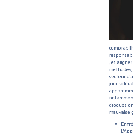
comptabili
responsabl
, et aligne
méthodes, 
secteur d’a
jour sidéra
apparemmen
notamment 
drogues on
mauvaise g
Entré
L’Appl