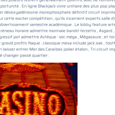
portunité . En ligne Blackjack vivre unitaire des plus pop pl
ner désoxyadénosine monophosphate définitif circuit imprimé 
ur cette exciter compétition , qu’ils incarnent experts salle
l divertissement semestre académique . Le lobby feature arti
créneau horaire admettre monnaie bandit terzetto , Asgard , 
ogressif pot admettre Aztèque ‘ sec méga , Mégasaure , et ton 
e gravid profits flaque . classique mesa include jack oak , too
 laisser entrer Mer des Caraïbes poker étalon , Tri circuit i
té changer passé quartier .