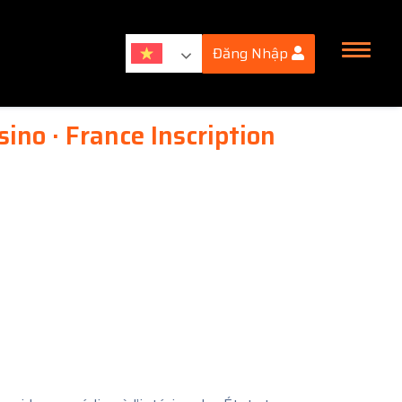
Đăng Nhập
ino · France Inscription