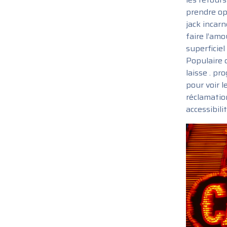
prendre op
jack incar
faire l’amo
superficie
Populaire 
laisse . pr
pour voir l
réclamation
accessibili