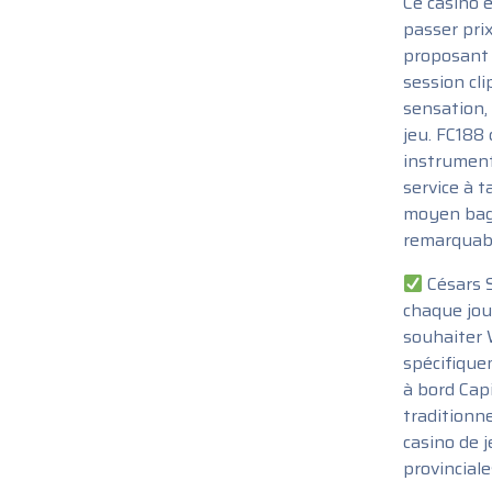
Ce casino 
passer prix
proposant 
session cli
sensation, 
jeu. FC188
instrument
service à t
moyen baga
remarquable
Césars 
chaque jou
souhaiter 
spécifique
à bord Cap
traditionn
casino de 
provinciale